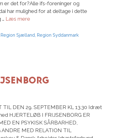
 er det for?Alle ifs-foreninger og
 har mulighed for at deltage i dette
g …
Læs mere
,
Region Sjælland
,
Region Syddanmark
rijsenborg
TIL DEN 29. SEPTEMBER KL 13.30 Idræt
le er med HJERTELØB I FRIJSENBORG ER
MED EN PSYKISK SÅRBARHED,
 ANDRE MED RELATION TIL