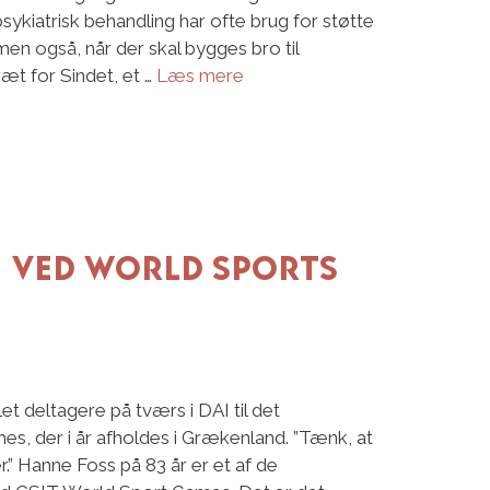
psykiatrisk behandling har ofte brug for støtte
en også, når der skal bygges bro til
æt for Sindet, et …
Læs mere
n ved World Sports
t deltagere på tværs i DAI til det
es, der i år afholdes i Grækenland. ”Tænk, at
er.” Hanne Foss på 83 år er et af de