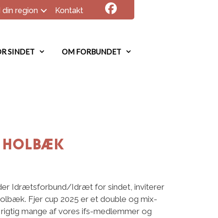
 din region
Kontakt
R SINDET
OM FORBUNDET
i Holbæk
er Idrætsforbund/Idræt for sindet, inviterer
olbæk. Fjer cup 2025 er et double og mix-
 rigtig mange af vores ifs-medlemmer og