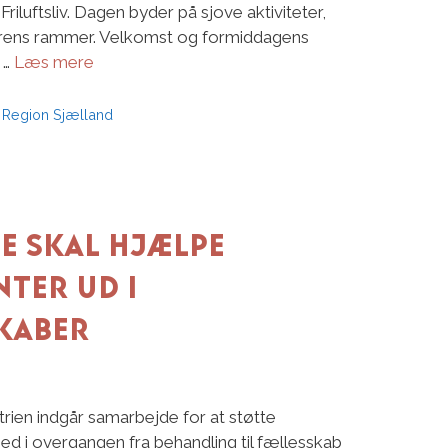
iluftsliv. Dagen byder på sjove aktiviteter,
urens rammer. Velkomst og formiddagens
 …
Læs mere
,
Region Sjælland
e skal hjælpe
nter ud i
kaber
trien indgår samarbejde for at støtte
d i overgangen fra behandling til fællesskab