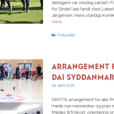
deltagere var onsdag samlet i F
for Sindet’-løb fandt sted. Løbe
Jørgensen, mens standup komik
mere
Kategorier
Forbundet
Arrangement fo
DAI Syddanma
29. april 2025
GRATIS arrangement for alle fri
møde nye mennesker og prøv n
Mødes til frokost, orientering o