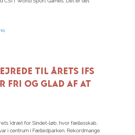
ed CSIT World Sport Games. Det er det
nis
ejrede til årets IFS
r fri og glad af at
rets Idræt for Sindet-løb, hvor fællesskab,
ar i centrum i Fælledparken. Rekordmange