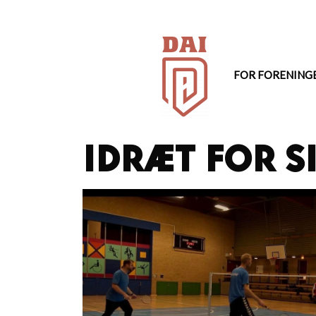
Hop
til
indhold
FOR FORENING
Idræt for S