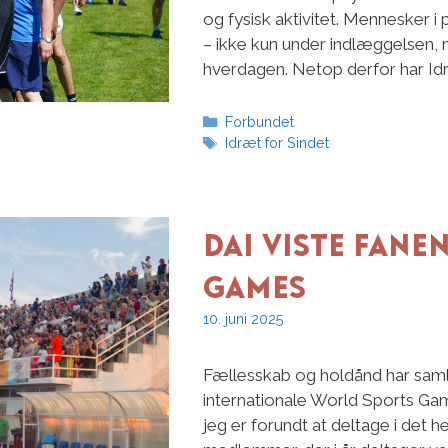
og fysisk aktivitet. Mennesker i 
– ikke kun under indlæggelsen, m
hverdagen. Netop derfor har Idr
Kategorier
Forbundet
Tags
Idræt for Sindet
DAI viste fane
Games
10. juni 2025
Fællesskab og holdånd har samle
internationale World Sports Gam
jeg er forundt at deltage i det h