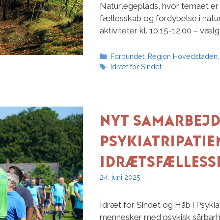
Naturlegeplads, hvor temaet er Fr
fællesskab og fordybelse i nat
aktiviteter kl. 10.15-12.00 – vælg
Kategorier
Forbundet
,
Region Hovedstaden
Tags
Idræt for Sindet
Nyt samarbejd
psykiatripatie
idrætsfælless
24. juni 2025
Idræt for Sindet og Håb i Psykia
mennesker med psykisk sårbarhe