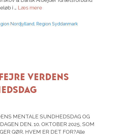
rskov & Dansk Arbejder Idrætsforbund
teløb i …
Læs mere
gion Nordjylland
,
Region Syddanmark
 FEJRE VERDENS
HEDSDAG
RDENS MENTALE SUNDHEDSDAG OG
DAGEN DEN. 10. OKTOBER 2025, SOM
ER GØR. HVEM ER DET FOR?Alle