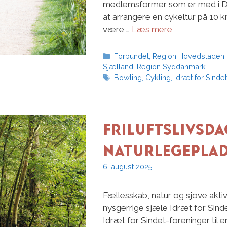
medlemsformer som er med i Dan
at arrangere en cykeltur på 10
være …
Læs mere
Kategorier
Forbundet
,
Region Hovedstaden
Sjælland
,
Region Syddanmark
Tags
Bowling
,
Cykling
,
Idræt for Sindet
Friluftslivsd
Naturlegepla
6. august 2025
Fællesskab, natur og sjove aktiv
nysgerrige sjæle Idræt for Sind
Idræt for Sindet-foreninger til