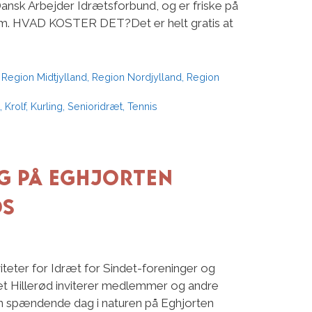
sk Arbejder Idrætsforbund, og er friske på
 km. HVAD KOSTER DET?Det er helt gratis at
,
Region Midtjylland
,
Region Nordjylland
,
Region
,
Krolf
,
Kurling
,
Senioridræt
,
Tennis
ag på Eghjorten
ds
iteter for Idræt for Sindet-foreninger og
et Hillerød inviterer medlemmer og andre
 en spændende dag i naturen på Eghjorten