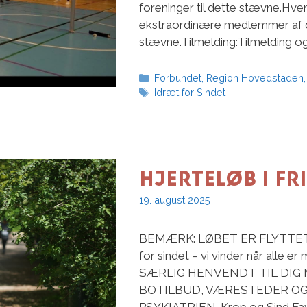
foreninger til dette stævne.Hvem
ekstraordinære medlemmer af dai
stævne.Tilmelding:Tilmelding o
Kategorier
Forbundet
,
Region Hovedstaden
Tags
Idræt for Sindet
Hjerteløb i F
19. august 2025
BEMÆRK: LØBET ER FLYTTET 
for sindet – vi vinder når al
SÆRLIG HENVENDT TIL DIG 
BOTILBUD, VÆRESTEDER OG