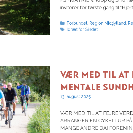
PSYKIATRIEN. Krop og Sind Fav
inviterer for første gang til “Hjer
Kategorier
Forbundet
,
Region Midtjylland
,
Re
Tags
Idræt for Sindet
VÆR MED TIL AT
MENTALE SUND
13. august 2025
VÆR MED TIL AT FEJRE VE
ARRANGER EN CYKELTUR PÅ 
MANGE ANDRE DAI FORENING