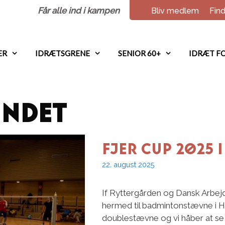
Får alle ind i kampen
Bliv medlem
Find
ER
IDRÆTSGRENE
SENIOR 60+
IDRÆT FO
indet
Fjer Cup 2025 
22. august 2025
If Ryttergården og Dansk Arbejd
hermed til badmintonstævne i H
doublestævne og vi håber at se