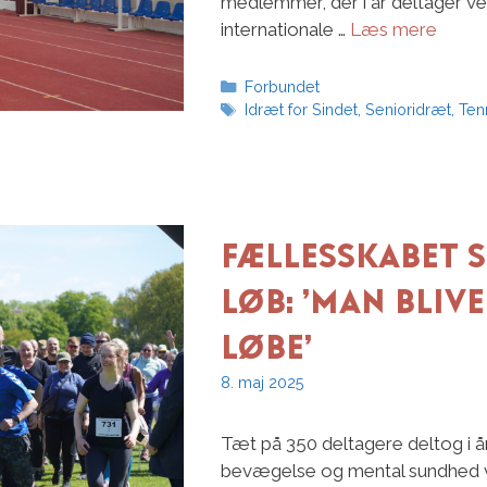
medlemmer, der i år deltager v
internationale …
Læs mere
Kategorier
Forbundet
Tags
Idræt for Sindet
,
Senioridræt
,
Ten
Fællesskabet s
løb: ’Man blive
løbe’
8. maj 2025
Tæt på 350 deltagere deltog i å
bevægelse og mental sundhed v