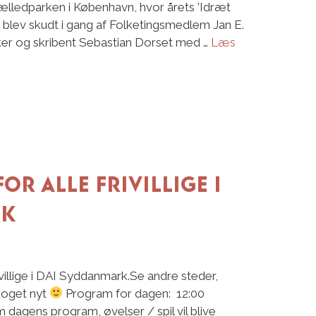
ælledparken i København, hvor årets ’Idræt
t blev skudt i gang af Folketingsmedlem Jan E.
er og skribent Sebastian Dorset med …
Læs
r alle frivillige i
rk
villige i DAI Syddanmark.Se andre steder,
oget nyt
Program for dagen: 12:00
m dagens program, øvelser / spil vil blive