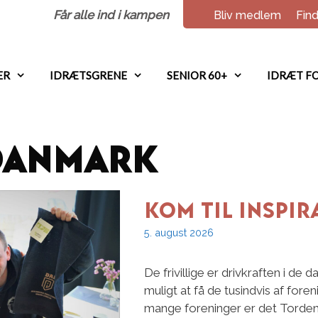
Får alle ind i kampen
Bliv medlem
Find
ER
IDRÆTSGRENE
SENIOR 60+
IDRÆT FO
danmark
Kom til inspi
5. august 2026
De frivillige er drivkraften i d
muligt at få de tusindvis af fore
mange foreninger er det Torden