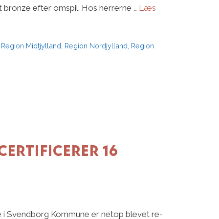
t bronze efter omspil. Hos herrerne …
Læs
,
Region Midtjylland
,
Region Nordjylland
,
Region
ertificerer 16
tre i Svendborg Kommune er netop blevet re-