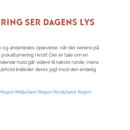
ring ser dagens lys
ny og anderledes oplevelse, når der senere på
t pokalturnering i krolf. Der er tale om en
indende hold går videre til næste runde, mens
ubhold indleder deres jagt mod den endelig
,
Region Midtjylland
,
Region Nordjylland
,
Region