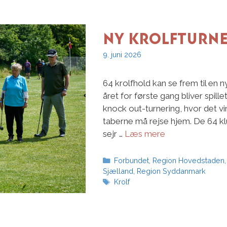
Ny krolfturne
9. juni 2026
64 krolfhold kan se frem til en 
året for første gang bliver spille
knock out-turnering, hvor det v
taberne må rejse hjem. De 64 kl
sejr …
Læs mere
Kategorier
Forbundet
,
Region Hovedstaden
Sjælland
,
Region Syddanmark
Tags
Krolf