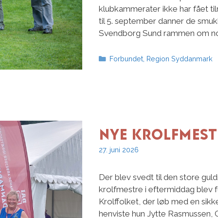
klubkammerater ikke har fået til
til 5. september danner de smu
Svendborg Sund rammen om no
Kategorier
Forbundet
,
Region Syddanmark
Nye krolfmest
27. juni 2026
Der blev svedt til den store gul
krolfmestre i eftermiddag blev 
Krolffolket, der løb med en sikk
henviste hun Jytte Rasmussen, G