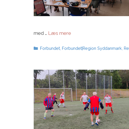
med …
Læs mere
Kategorier
Forbundet
,
Forbundet|Region Syddanmark
,
Re