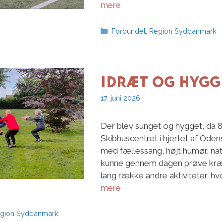
mere
Kategorier
Forbundet
,
Region Syddanmark
Idræt og hygg
17. juni 2026
Der blev sunget og hygget, da 87
Skibhuscentret i hjertet af Oden
med fællessang, højt humør, na
kunne gennem dagen prøve kræf
lang række andre aktiviteter, 
mere
gion Syddanmark