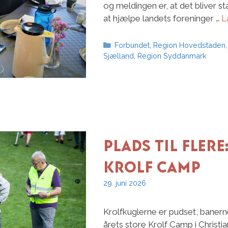
og meldingen er, at det bliver sta
at hjælpe landets foreninger …
L
Kategorier
Forbundet
,
Region Hovedstaden
Sjælland
,
Region Syddanmark
Plads til flere
Krolf Camp
29. juni 2026
Krolfkuglerne er pudset, banerne
årets store Krolf Camp i Christ