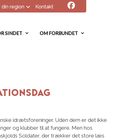
 din region
Kontakt
R SINDET
OM FORBUNDET
rationsdag
e danske idrætsforeninger. Uden dem er det ikke
ninger og klubber til at fungere. Men hos
skjolds Soldater, der trækker det store læs