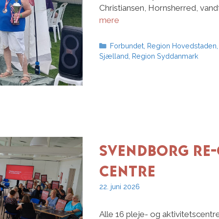
Christiansen, Hornsherred, vand
mere
Kategorier
Forbundet
,
Region Hovedstaden
Sjælland
,
Region Syddanmark
Svendborg re-c
centre
22. juni 2026
Alle 16 pleje- og aktivitetscen