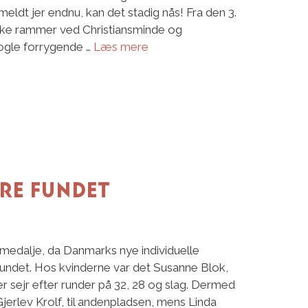
meldt jer endnu, kan det stadig nås! Fra den 3.
kke rammer ved Christiansminde og
gle forrygende …
Læs mere
re fundet
dmedalje, da Danmarks nye individuelle
fundet. Hos kvinderne var det Susanne Blok,
er sejr efter runder på 32, 28 og slag. Dermed
jerlev Krolf, til andenpladsen, mens Linda