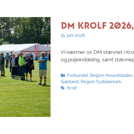
DM Krolf 2026,
15. juni 2026
Vi nærmer os DM stævnet i Krol
og puljeinddeling, samt stævn
Kategorier
Forbundet
,
Region Hovedstaden
Sjælland
,
Region Syddanmark
Tags
Krolf