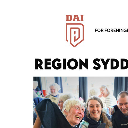
Hop
til
indhold
FOR FORENING
Region Syd