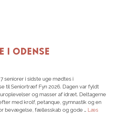
e i Odense
 seniorer i sidste uge mødtes i
se til Seniortræf Fyn 2026. Dagen var fyldt
turoplevelser og masser af idræt. Deltagerne
ter med krolf, petanque, gymnastik og en
hvor bevægelse, fællesskab og gode …
Læs