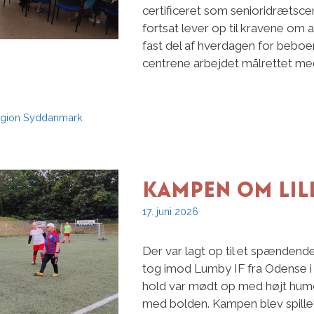
certificeret som senioridrætscen
fortsat lever op til kravene om
fast del af hverdagen for beboer
centrene arbejdet målrettet med 
gion Syddanmark
Kampen om Lil
17. juni 2026
Der var lagt op til et spændend
tog imod Lumby IF fra Odense i
hold var mødt op med højt humør o
med bolden. Kampen blev spillet