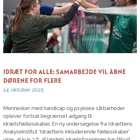
Idræt for alle: Samarbejde vil åbne
dørene for flere
14. oktober 2025
Mennesker med handicap og psykiske sårbarheder
oplever fortsat begrænset adgang til
idrætsfællesskaber. En ny undersøgelse fra Idrættens
Analyseinstitut ’Idrættens inkluderende fællesskaber’
viser, at kun 2 % af landets idrætsforeninger har tilbud