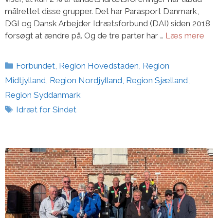
målrettet disse grupper. Det har Parasport Danmark,
DGI og Dansk Arbejder Idrætsforbund (DAI) siden 2018
forsøgt at ændre på. Og de tre parter har …
Læs mere
Kategorier
Forbundet
,
Region Hovedstaden
,
Region
Midtjylland
,
Region Nordjylland
,
Region Sjælland
,
Region Syddanmark
Tags
Idræt for Sindet