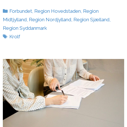
Kategorier
Forbundet
,
Region Hovedstaden
,
Region
Midtjylland
,
Region Nordjylland
,
Region Sjælland
,
Region Syddanmark
Tags
Krolf