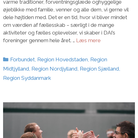
varme traditioner, forventningsglæde oghyggelige
øjeblikke med familie, venner og alle dem, vi gerne vil
dele højtiden med. Det er en tid, hvor vi bliver mindet
om værdien af fællesskab – særligt i de mange
aktiviteter og fælles oplevelser, vi skaber i DAI’s
foreninger gennem hele året. …
Læs mere
Kategorier
Forbundet
,
Region Hovedstaden
,
Region
Midtjylland
,
Region Nordjylland
,
Region Sjælland
,
Region Syddanmark