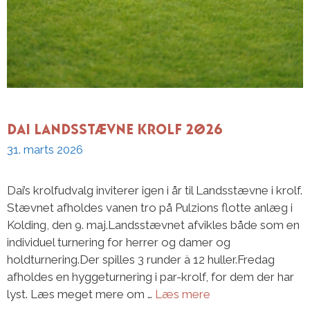
DAI Landsstævne Krolf 2026
31. marts 2026
Dai’s krolfudvalg inviterer igen i år til Landsstævne i krolf.
Stævnet afholdes vanen tro på Pulzions flotte anlæg i
Kolding, den 9. maj.Landsstævnet afvikles både som en
individuel turnering for herrer og damer og
holdturnering.Der spilles 3 runder à 12 huller.Fredag
afholdes en hyggeturnering i par-krolf, for dem der har
lyst. Læs meget mere om …
Læs mere