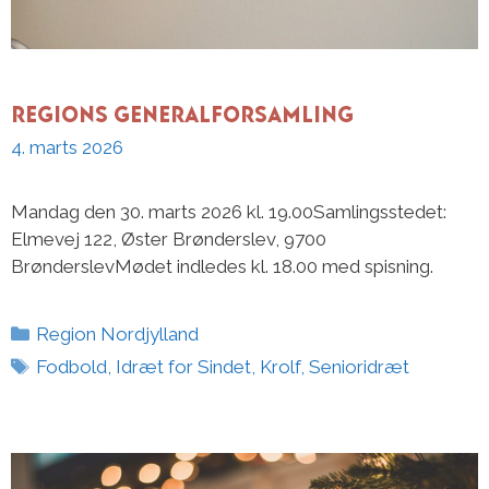
Regions Generalforsamling
4. marts 2026
Mandag den 30. marts 2026 kl. 19.00Samlingsstedet:
Elmevej 122, Øster Brønderslev, 9700
BrønderslevMødet indledes kl. 18.00 med spisning.
Kategorier
Region Nordjylland
Tags
Fodbold
,
Idræt for Sindet
,
Krolf
,
Senioridræt