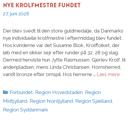
Nye krolfmestre fundet
27. juni 2026
Der blev svedt til den store guldmedalje, da Danmarks
nye individuelle krolfmestre i eftermiddag blev fundet.
Hos kvinderne var det Susanne Blok, Krolffolket, der
løb med en sikker sejr efter runder på 32, 28 og slag.
Dermed henviste hun Jytte Rasmussen, Gjerlev Krolf, til
andenpladsen, mens Linda Christiansen, Hornsherred,
vandt bronze efter omspil. Hos herrerne …
Læs mere
Kategorier
Forbundet
,
Region Hovedstaden
,
Region
Midtjylland
,
Region Nordjylland
,
Region Sjælland
,
Region Syddanmark