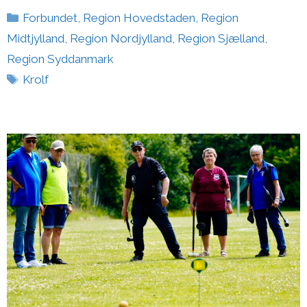
Kategorier
Forbundet
,
Region Hovedstaden
,
Region
Midtjylland
,
Region Nordjylland
,
Region Sjælland
,
Region Syddanmark
Tags
Krolf