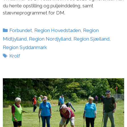
du hente opstilling og puljeinddeling, samt
stævneprogrammet for DM.
Kategorier
Forbundet
,
Region Hovedstaden
,
Region
Midtjylland
,
Region Nordjylland
,
Region Sjælland
,
Region Syddanmark
Tags
Krolf