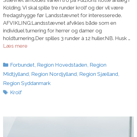
Kolding. Vi skal spille tre runder krolf og der vil være
fredagshygge før Landsstævnet for interesserede.
AFVIKLING:Landsstævnet afvikles både som en
individuel turnering for herrer og damer og
holdturnering.Der spilles 3 runder à 12 huller.NB. Husk …
Læs mere
Kategorier
Forbundet
,
Region Hovedstaden
,
Region
Midtjylland
,
Region Nordjylland
,
Region Sjælland
,
Region Syddanmark
Tags
Krolf