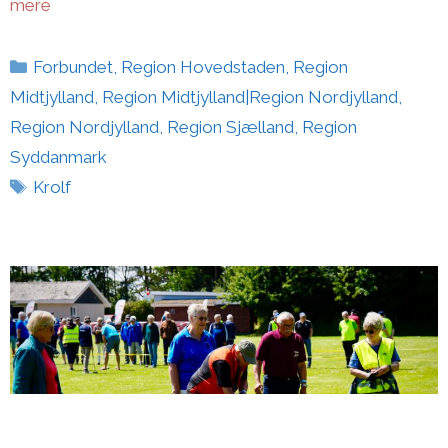
mere
Kategorier
Forbundet
,
Region Hovedstaden
,
Region
Midtjylland
,
Region Midtjylland|Region Nordjylland
,
Region Nordjylland
,
Region Sjælland
,
Region
Syddanmark
Tags
Krolf