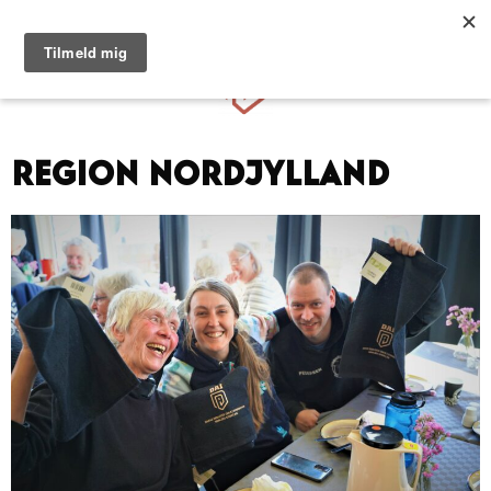
Hop
til
Menu
indhold
Region Nordjylland