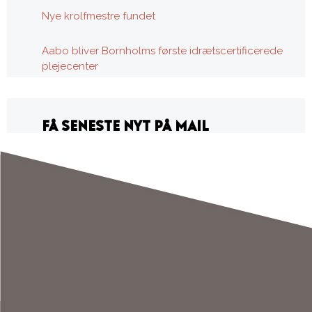
Nye krolfmestre fundet
Aabo bliver Bornholms første idrætscertificerede
plejecenter
FÅ SENESTE NYT PÅ MAIL