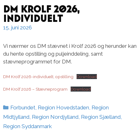
DM Krolf 2026,
Individuelt
15. juni 2026
Vi nærmer os DM stævnet i Krolf 2026 og herunder kan
du hente opstilling og puljeinddeling, samt
stævneprogrammet for DM.
DM Krolf 2026-individuelt, opstilling
Download
DM Krolf 2026 – Stævneprogram
Download
Kategorier
Forbundet
,
Region Hovedstaden
,
Region
Midtjylland
,
Region Nordjylland
,
Region Sjælland
,
Region Syddanmark