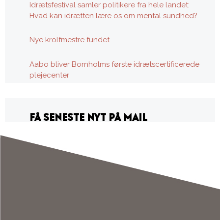
Idrætsfestival samler politikere fra hele landet:
Hvad kan idrætten lære os om mental sundhed?
Nye krolfmestre fundet
Aabo bliver Bornholms første idrætscertificerede
plejecenter
FÅ SENESTE NYT PÅ MAIL