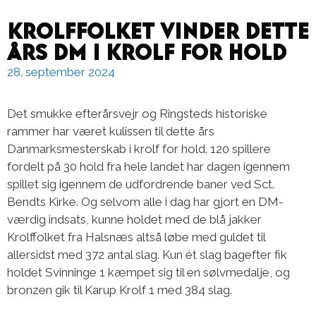
Krolffolket vinder dette
års DM i krolf for hold
28. september 2024
Det smukke efterårsvejr og Ringsteds historiske
rammer har været kulissen til dette års
Danmarksmesterskab i krolf for hold. 120 spillere
fordelt på 30 hold fra hele landet har dagen igennem
spillet sig igennem de udfordrende baner ved Sct.
Bendts Kirke. Og selvom alle i dag har gjort en DM-
værdig indsats, kunne holdet med de blå jakker
Krolffolket fra Halsnæs altså løbe med guldet til
allersidst med 372 antal slag. Kun ét slag bagefter fik
holdet Svinninge 1 kæmpet sig til en sølvmedalje, og
bronzen gik til Karup Krolf 1 med 384 slag.