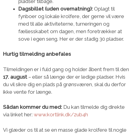
pladser tilbage.
Dagsbillet (uden overnatning):
Oplagt til
fynboer og lokale krolfere, der gerne vil være
med til alle aktiviteterne, turneringen og
fællesskabet om dagen, men foretrækker at
sove i egen seng. Her er der stadig 30 pladser.
Hurtig tilmelding anbefales
Tilmeldingen er i fuld gang og holder åbent frem til den
17. august
– eller så længe der er ledige pladser. Hvis
du vil sikre dig en plads på grønsværen, skal du derfor
ikke vente for længe.
Sådan kommer du med:
Du kan tilmelde dig direkte
via linket her:
www.kortlink.dk/2ub4h
Vi glæder os til at se en masse glade krolfere til nogle