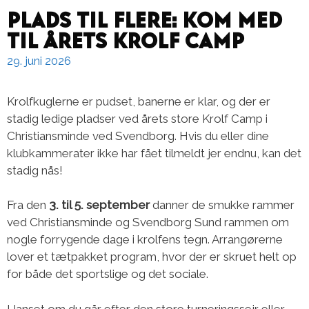
Plads til flere: Kom med
til årets Krolf Camp
29. juni 2026
Krolfkuglerne er pudset, banerne er klar, og der er
stadig ledige pladser ved årets store Krolf Camp i
Christiansminde ved Svendborg. Hvis du eller dine
klubkammerater ikke har fået tilmeldt jer endnu, kan det
stadig nås!
Fra den
3. til 5. september
danner de smukke rammer
ved Christiansminde og Svendborg Sund rammen om
nogle forrygende dage i krolfens tegn. Arrangørerne
lover et tætpakket program, hvor der er skruet helt op
for både det sportslige og det sociale.
Uanset om du går efter den store turneringssejr eller