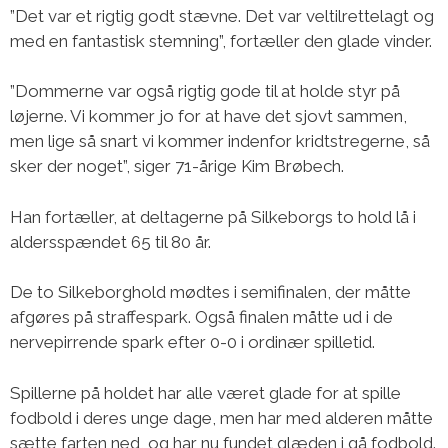
”Det var et rigtig godt stævne. Det var veltilrettelagt og
med en fantastisk stemning”, fortæller den glade vinder.
”Dommerne var også rigtig gode til at holde styr på
løjerne. Vi kommer jo for at have det sjovt sammen,
men lige så snart vi kommer indenfor kridtstregerne, så
sker der noget”, siger 71-årige Kim Brøbech.
Han fortæller, at deltagerne på Silkeborgs to hold lå i
aldersspændet 65 til 80 år.
De to Silkeborghold mødtes i semifinalen, der måtte
afgøres på straffespark. Også finalen måtte ud i de
nervepirrende spark efter 0-0 i ordinær spilletid.
Spillerne på holdet har alle været glade for at spille
fodbold i deres unge dage, men har med alderen måtte
sætte farten ned, og har nu fundet glæden i gå fodbold.