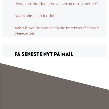
Hvad kan idrætten lære os om mental sundhed?
Nye krolfmestre fundet
Aabo bliver Bornholms første idrætscertificerede
plejecenter
FÅ SENESTE NYT PÅ MAIL