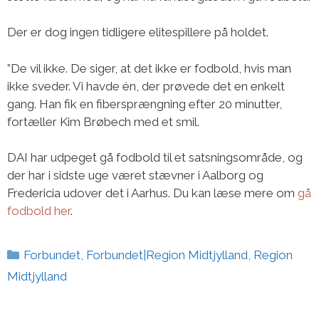
Der er dog ingen tidligere elitespillere på holdet.
”De vil ikke. De siger, at det ikke er fodbold, hvis man
ikke sveder. Vi havde én, der prøvede det en enkelt
gang. Han fik en fibersprængning efter 20 minutter,
fortæller Kim Brøbech med et smil.
DAI har udpeget gå fodbold til et satsningsområde, og
der har i sidste uge været stævner i Aalborg og
Fredericia udover det i Aarhus. Du kan læse mere om
gå
fodbold her
.
Kategorier
Forbundet
,
Forbundet|Region Midtjylland
,
Region
Midtjylland