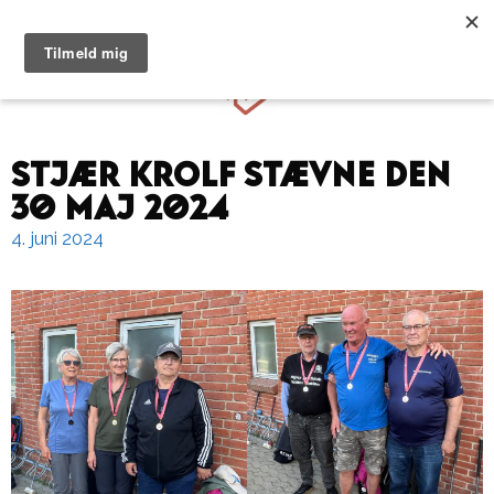
Hop
til
Menu
indhold
Stjær krolf stævne den
30 maj 2024
4. juni 2024