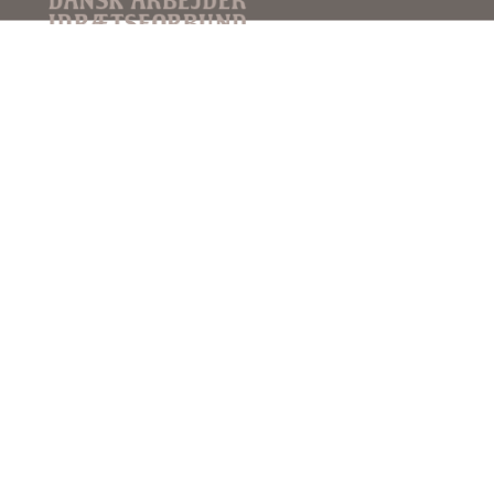
DAI
Idrættens Hus
Brøndby Stadion 20 - 2605 Brøndby
Tlf. 23 28 15 17
E-mail: dai@dai-sport.dk
CVR nr. 17692712