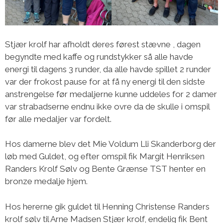
Stjær krolf har afholdt deres førest stævne , dagen
begyndte med kaffe og rundstykker så alle havde
energi til dagens 3 runder, da alle havde spillet 2 runder
var der frokost pause for at få ny energi til den sidste
anstrengelse før medaljerne kunne uddeles for 2 damer
var strabadserne endnu ikke ovre da de skulle i omspil
før alle medaljer var fordelt.
Hos damerne blev det Mie Voldum Lli Skanderborg der
løb med Guldet, og efter omspil fik Margit Henriksen
Randers Krolf Sølv og Bente Grænse TST henter en
bronze medalje hjem.
Hos hererne gik guldet til Henning Christense Randers
krolf sølv til Arne Madsen Stjær krolf, endelig fik Bent