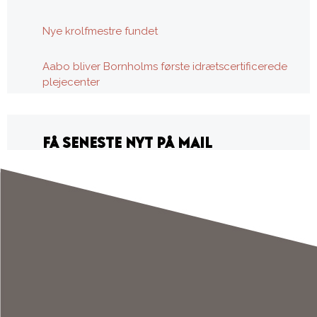
Nye krolfmestre fundet
Aabo bliver Bornholms første idrætscertificerede
plejecenter
FÅ SENESTE NYT PÅ MAIL