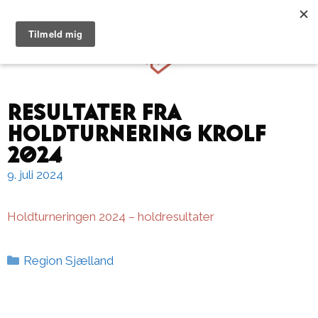
Hop
til
Menu
indhold
Resultater fra
Holdturnering Krolf
2024
9. juli 2024
Holdturneringen 2024 – holdresultater
Kategorier
Region Sjælland