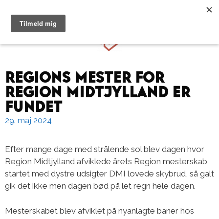
Hop
til
Menu
indhold
Regions mester for
region Midtjylland er
fundet
29. maj 2024
Efter mange dage med strålende sol blev dagen hvor
Region Midtjylland afviklede årets Region mesterskab
startet med dystre udsigter DMI lovede skybrud, så galt
gik det ikke men dagen bød på let regn hele dagen.
Mesterskabet blev afviklet på nyanlagte baner hos