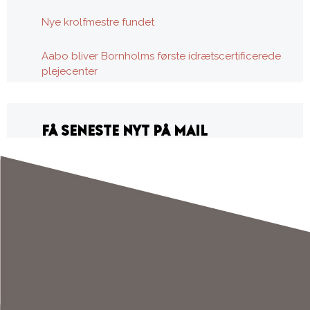
Nye krolfmestre fundet
Aabo bliver Bornholms første idrætscertificerede
plejecenter
FÅ SENESTE NYT PÅ MAIL