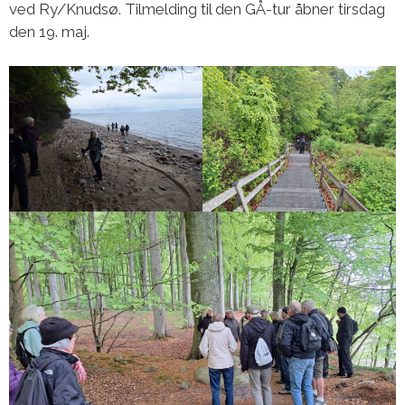
ved Ry/Knudsø. Tilmelding til den GÅ-tur åbner tirsdag
den 19. maj.