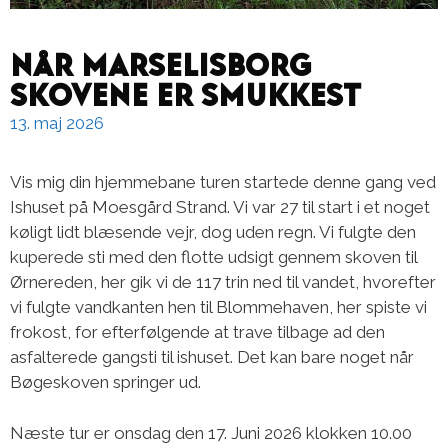
Når Marselisborg
skovene er smukkest
13. maj 2026
Vis mig din hjemmebane turen startede denne gang ved
Ishuset på Moesgård Strand. Vi var 27 til start i et noget
køligt lidt blæsende vejr, dog uden regn. Vi fulgte den
kuperede sti med den flotte udsigt gennem skoven til
Ørnereden, her gik vi de 117 trin ned til vandet, hvorefter
vi fulgte vandkanten hen til Blommehaven, her spiste vi
frokost, for efterfølgende at trave tilbage ad den
asfalterede gangsti til ishuset. Det kan bare noget når
Bøgeskoven springer ud.
Næste tur er onsdag den 17. Juni 2026 klokken 10.00