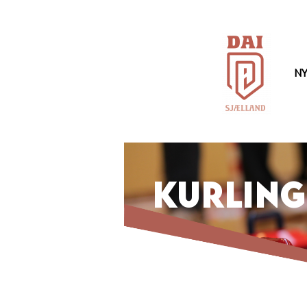
Hop
til
indhold
NY
kurling