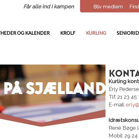
Får alle ind i kampen
Bliv medlem
Find
HEDER OG KALENDER
KROLF
KURLING
SENIORI
Kont
Kurling kon
 på sjælland
Erly Peders
Tlf. 21 23 45
E-mail:
erly@
Idrætskons
René Bøge L
Mobil: 29 24