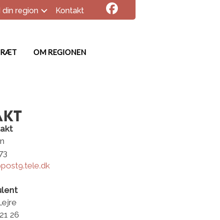
 din region
Kontakt
DRÆT
OM REGIONEN
akt
takt
en
 73
post9.tele.dk
ulent
ejre
 21 26