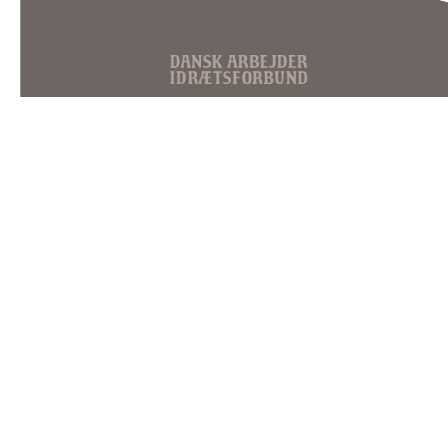
DAI
Idrættens Hus
Brøndby Stadion
20 - 2605
Brøndby
Tlf. 23 28 15 17
E-mail: dai@dai-
sport.dk
CVR nr. 17692712