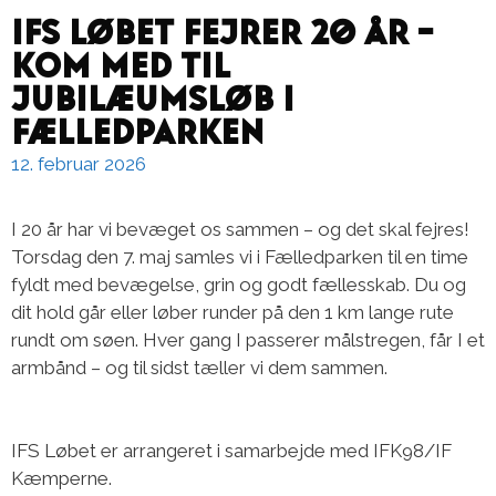
IFS Løbet fejrer 20 år –
kom med til
jubilæumsløb i
Fælledparken
12. februar 2026
I 20 år har vi bevæget os sammen – og det skal fejres!
Torsdag den 7. maj samles vi i Fælledparken til en time
fyldt med bevægelse, grin og godt fællesskab. Du og
dit hold går eller løber runder på den 1 km lange rute
rundt om søen. Hver gang I passerer målstregen, får I et
armbånd – og til sidst tæller vi dem sammen.
IFS Løbet er arrangeret i samarbejde med IFK98/IF
Kæmperne.