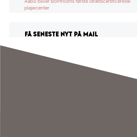
Aabo bliver Bornholms første idrætscertificerede
plejecenter
FÅ SENESTE NYT PÅ MAIL