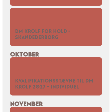
FRE
25
SEP
DM KROLF FOR HOLD -
SKANDEDERBORG
OKTOBER
TOR
08
OKT
KVALIFIKATIONSSTÆVNE TIL DM
KROLF 2027 - INDIVIDUEL
NOVEMBER