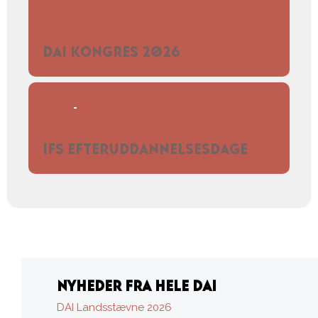
LØR
07
NOV
DAI KONGRES 2026
MAN
TIR
10
09
NOV
IFS EFTERUDDANNELSESDAGE
NYHEDER FRA HELE DAI
DAI Landsstævne 2026