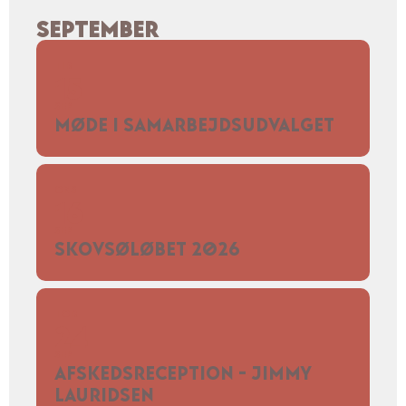
SEPTEMBER
TIR
15
SEP
MØDE I SAMARBEJDSUDVALGET
ONS
16
SEP
SKOVSØLØBET 2026
TOR
24
SEP
AFSKEDSRECEPTION - JIMMY
LAURIDSEN