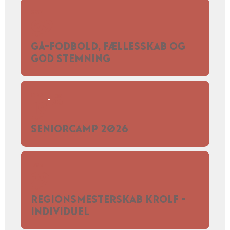
SØN
09
AUG
GÅ-FODBOLD, FÆLLESSKAB OG
GOD STEMNING
ONS
TOR
20
19
AUG
SENIORCAMP 2026
LØR
29
AUG
REGIONSMESTERSKAB KROLF -
INDIVIDUEL