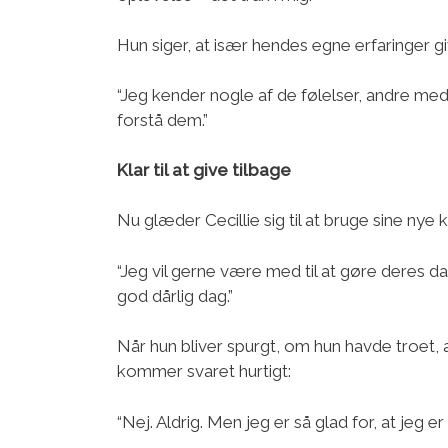
Hun siger, at især hendes egne erfaringer g
“Jeg kender nogle af de følelser, andre m
forstå dem.”
Klar til at give tilbage
Nu glæder Cecillie sig til at bruge sine nye
“Jeg vil gerne være med til at gøre deres da
god dårlig dag.”
Når hun bliver spurgt, om hun havde troet, 
kommer svaret hurtigt:
“Nej. Aldrig. Men jeg er så glad for, at jeg er 