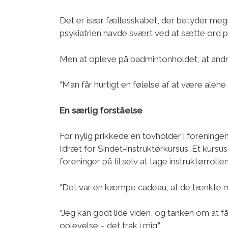
Det er især fællesskabet, der betyder mege
psykiatrien havde svært ved at sætte ord p
Men at opleve på badmintonholdet, at andre
“Man får hurtigt en følelse af at være alene
En særlig forståelse
For nylig prikkede en tovholder i foreninge
Idræt for Sindet-instruktørkursus. Et kurs
foreninger på til selv at tage instruktørrollen
“Det var en kæmpe cadeau, at de tænkte mig 
“Jeg kan godt lide viden, og tanken om at få
oplevelse – det trak i mig.”