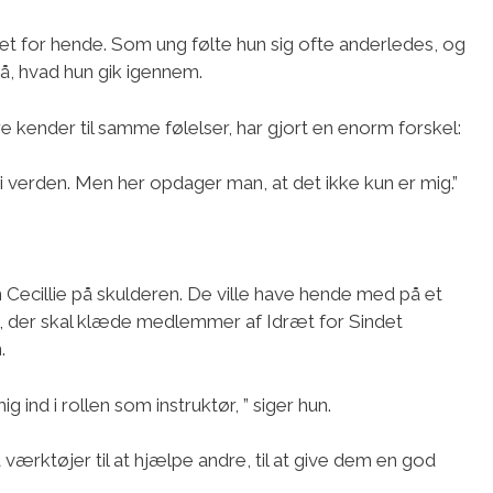
t for hende. Som ung følte hun sig ofte anderledes, og
å, hvad hun gik igennem.
 kender til samme følelser, har gjort en enorm forskel:
 i verden. Men her opdager man, at det ikke kun er mig.”
n Cecillie på skulderen. De ville have hende med på et
us, der skal klæde medlemmer af Idræt for Sindet
.
ind i rollen som instruktør, ” siger hun.
 værktøjer til at hjælpe andre, til at give dem en god