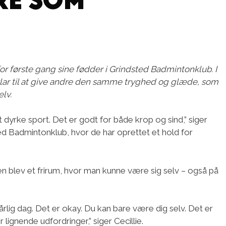
e for første gang sine fødder i Grindsted Badmintonklub. I
klar til at give andre den samme tryghed og glæde, som
lv.
t dyrke sport. Det er godt for både krop og sind,” siger
ed Badmintonklub, hvor de har oprettet et hold for
en blev et frirum, hvor man kunne være sig selv – også på
årlig dag. Det er okay. Du kan bare være dig selv. Det er
 lignende udfordringer,” siger Cecillie.