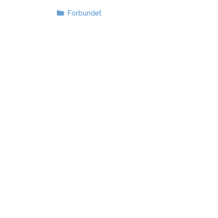
Kategorier
Forbundet