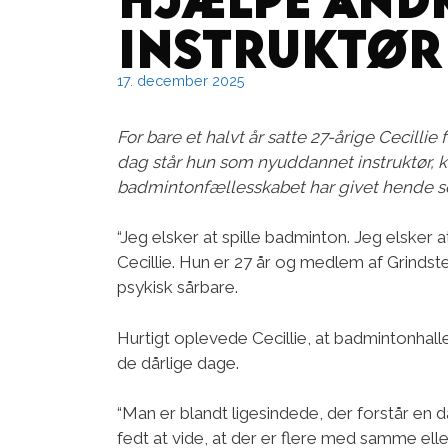
instruktør
17. december 2025
For bare et halvt år satte 27-årige Cecilli
dag står hun som nyuddannet instruktør, 
badmintonfællesskabet har givet hende se
“Jeg elsker at spille badminton. Jeg elsker a
Cecillie. Hun er 27 år og medlem af Grindst
psykisk sårbare.
Hurtigt oplevede Cecillie, at badmintonhall
de dårlige dage.
“Man er blandt ligesindede, der forstår en d
fedt at vide, at der er flere med samme eller