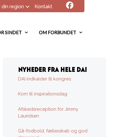
 din region
Kontakt
R SINDET
OM FORBUNDET
NYHEDER FRA HELE DAI
DAI indkalder til kongres
Kom til inspirationsdag
Afskedsreception for Jimmy
Lauridsen
Gå-fodbold, fællesskab og god