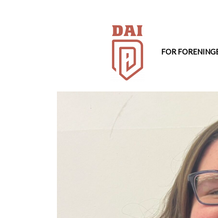
Hop
til
indhold
FOR FORENING