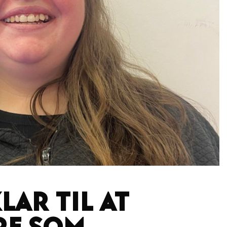
klar til at
re som