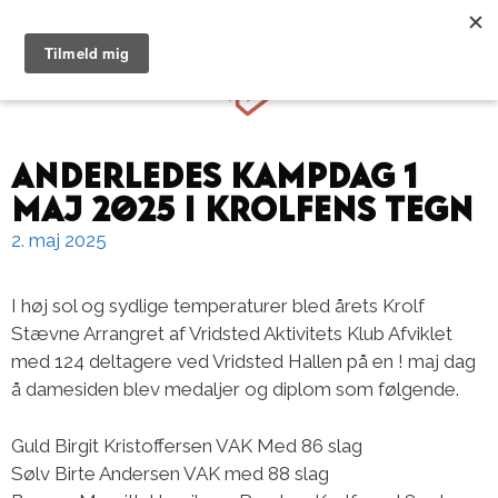
Hop
til
Menu
indhold
Anderledes kampdag 1
maj 2025 i Krolfens Tegn
2. maj 2025
I høj sol og sydlige temperaturer bled årets Krolf
Stævne Arrangret af Vridsted Aktivitets Klub Afviklet
med 124 deltagere ved Vridsted Hallen på en ! maj dag
å damesiden blev medaljer og diplom som følgende.
Guld Birgit Kristoffersen VAK Med 86 slag
Sølv Birte Andersen VAK med 88 slag