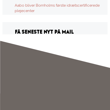
Aabo bliver Bornholms første idrætscertificerede
plejecenter
FÅ SENESTE NYT PÅ MAIL