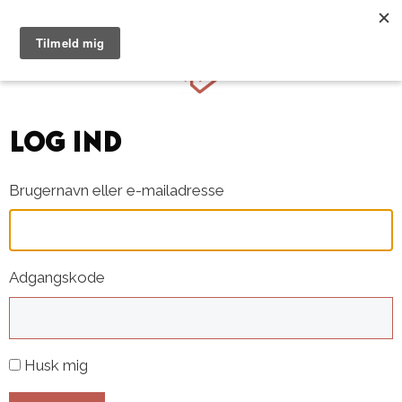
Hop
til
Menu
indhold
Log ind
Brugernavn eller e-mailadresse
Adgangskode
Husk mig