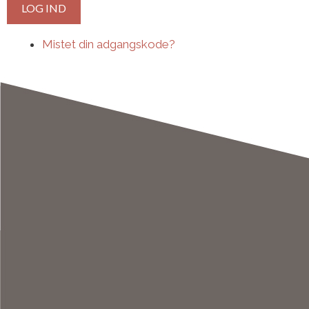
LOG IND
Mistet din adgangskode?