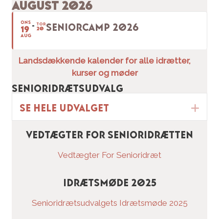
AUGUST 2026
ONS
TOR
SENIORCAMP 2026
19
20
AUG
Landsdækkende kalender for alle idrætter,
kurser og møder
senioridrætsudvalg
Se hele udvalget
Ex
Vedtægter for Senioridrætten
Vedtægter For Senioridræt
Idrætsmøde 2025
Senioridrætsudvalgets Idrætsmøde 2025