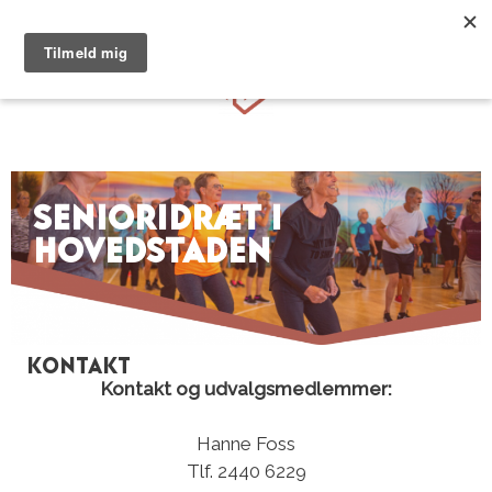
Hop
til
Menu
indhold
senioridræt i
hovedstaden
Kontakt
Kontakt og udvalgsmedlemmer:
Hanne Foss
Tlf. 2440 6229