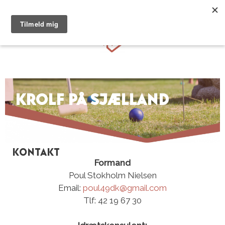
Hop
til
Menu
indhold
krolf på sjælland
Kontakt
Formand
Poul Stokholm Nielsen
Email:
poul49dk@gmail.com
Tlf: 42 19 67 30