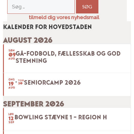
Søg
efter:
tilmeld dig vores nyhedsmail
Kalender for hovedstaden
AUGUST 2026
SØN
GÅ-FODBOLD, FÆLLESSKAB OG GOD
09
AUG
STEMNING
ONS
TOR
SENIORCAMP 2026
19
20
AUG
SEPTEMBER 2026
LØR
BOWLING STÆVNE 1 – REGION H
12
SEP