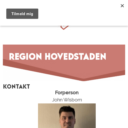
Hop
til
Menu
indhold
Region Hovedstaden
Kontakt
Forperson
John Wisbom