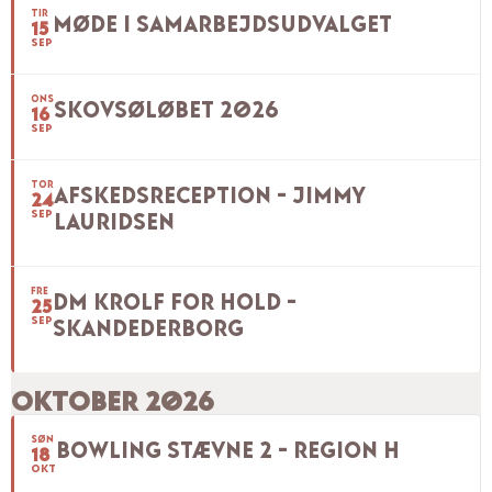
TIR
MØDE I SAMARBEJDSUDVALGET
15
SEP
ONS
SKOVSØLØBET 2026
16
SEP
TOR
AFSKEDSRECEPTION - JIMMY
24
SEP
LAURIDSEN
FRE
DM KROLF FOR HOLD -
25
SEP
SKANDEDERBORG
OKTOBER 2026
SØN
BOWLING STÆVNE 2 - REGION H
18
OKT