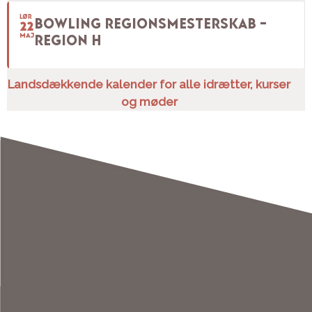
LØR
BOWLING REGIONSMESTERSKAB –
22
MAJ
REGION H
Landsdækkende kalender for alle idrætter, kurser
og møder