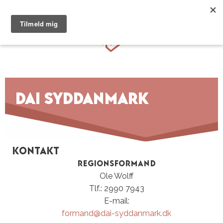
Hop
til
Menu
indhold
DAI syddanmark
Kontakt
Regionsformand
Ole Wolff
Tlf.: 2990 7943
E-mail:
formand@dai-syddanmark.dk