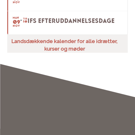
NOV
MAN
TIR
IFS EFTERUDDANNELSESDAGE
09
10
NOV
Landsdækkende kalender for alle idrætter,
kurser og møder