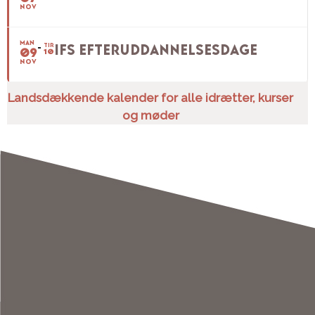
NOV
MAN
TIR
IFS EFTERUDDANNELSESDAGE
09
10
NOV
Landsdækkende kalender for alle idrætter, kurser
og møder