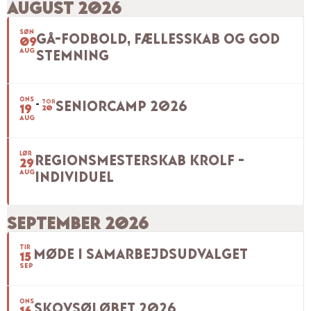
AUGUST 2026
SØN
GÅ-FODBOLD, FÆLLESSKAB OG GOD
09
AUG
STEMNING
ONS
TOR
SENIORCAMP 2026
19
20
AUG
LØR
REGIONSMESTERSKAB KROLF -
29
AUG
INDIVIDUEL
SEPTEMBER 2026
TIR
MØDE I SAMARBEJDSUDVALGET
15
SEP
ONS
SKOVSØLØBET 2026
16