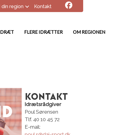
 din region
Kontakt
IDRÆT
FLERE IDRÆTTER
OM REGIONEN
Kontakt
Idrætsrådgiver
ND
Poul Sørensen
Tlf. 40 10 45 72
E-mail:
poul.s@dai-sport.dk