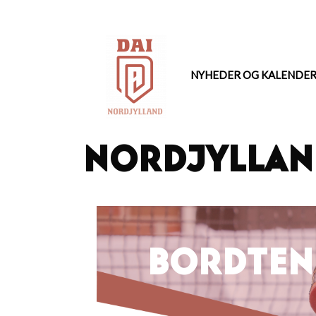
Hop
til
indhold
NYHEDER OG KALENDE
Nordjyllan
BORDTEN