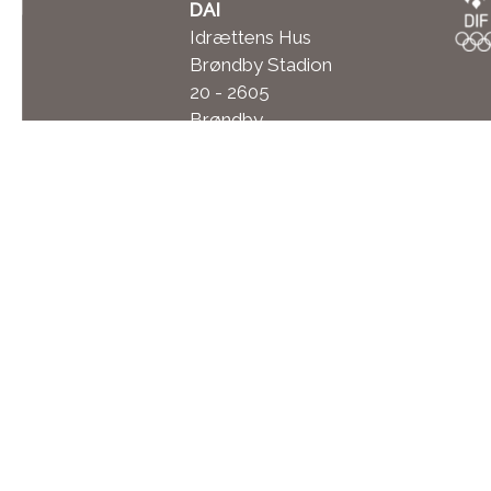
DAI
Idrættens Hus
Brøndby Stadion
20 - 2605
Brøndby
Tlf. 23 28 15 17
E-mail: dai@dai-
sport.dk
CVR nr. 17692712