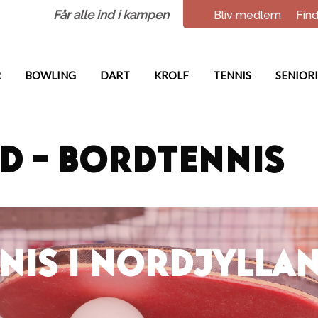
Får alle ind i kampen
Bliv medlem
Find
R
BOWLING
DART
KROLF
TENNIS
SENIOR
d – Bordtennis
NIS I NORDJYLLA